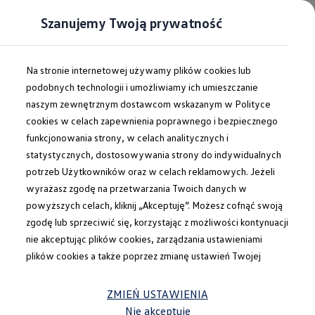
Szanujemy Twoją prywatność
Na stronie internetowej używamy plików cookies lub
podobnych technologii i umożliwiamy ich umieszczanie
naszym zewnętrznym dostawcom wskazanym w Polityce
cookies w celach zapewnienia poprawnego i bezpiecznego
funkcjonowania strony, w celach analitycznych i
statystycznych, dostosowywania strony do indywidualnych
potrzeb Użytkowników oraz w celach reklamowych. Jeżeli
wyrażasz zgodę na przetwarzania Twoich danych w
powyższych celach, kliknij „Akceptuję”. Możesz cofnąć swoją
zgodę lub sprzeciwić się, korzystając z możliwości kontynuacji
nie akceptując plików cookies, zarządzania ustawieniami
plików cookies a także poprzez zmianę ustawień Twojej
przeglądarki. Administratorem Twoich danych osobowych
jest Volkswagen Group Polska Sp. z o.o. Więcej informacji dot.
ZMIEŃ USTAWIENIA
przetwarzania danych osobowych oraz korzystania z plików
Nie akceptuję