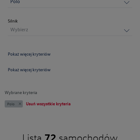
Polo
Silnik
Wybierz
Pokaż więcej kryteriów
Pokaż więcej kryteriów
Wybierz
Wybierz
Wybierz
Wybierz
Wybrane kryteria
Usuń wszystkie kryteria
Polo
72
Lista
samochodów