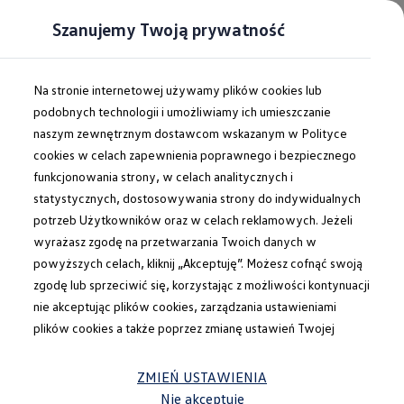
Szanujemy Twoją prywatność
Na stronie internetowej używamy plików cookies lub
podobnych technologii i umożliwiamy ich umieszczanie
naszym zewnętrznym dostawcom wskazanym w Polityce
cookies w celach zapewnienia poprawnego i bezpiecznego
funkcjonowania strony, w celach analitycznych i
statystycznych, dostosowywania strony do indywidualnych
potrzeb Użytkowników oraz w celach reklamowych. Jeżeli
wyrażasz zgodę na przetwarzania Twoich danych w
powyższych celach, kliknij „Akceptuję”. Możesz cofnąć swoją
zgodę lub sprzeciwić się, korzystając z możliwości kontynuacji
nie akceptując plików cookies, zarządzania ustawieniami
plików cookies a także poprzez zmianę ustawień Twojej
Już od 661 zł netto/mies.
przeglądarki. Administratorem Twoich danych osobowych
Polo. Już od 66 590 zł.
jest Volkswagen Group Polska Sp. z o.o. Więcej informacji dot.
ZMIEŃ USTAWIENIA
przetwarzania danych osobowych oraz korzystania z plików
Nie akceptuję