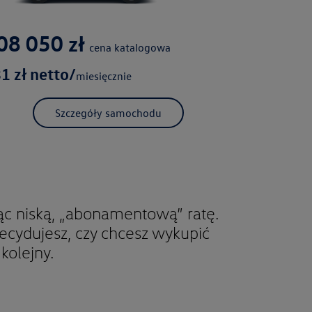
08 050
zł
cena katalogowa
31
zł netto/
miesięcznie
Szczegóły samochodu
ąc niską, „abonamentową” ratę.
cydujesz, czy chcesz wykupić
kolejny.