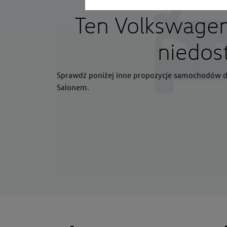
Ten Volkswagen 
niedos
Sprawdź poniżej inne propozycje samochodów d
Salonem.