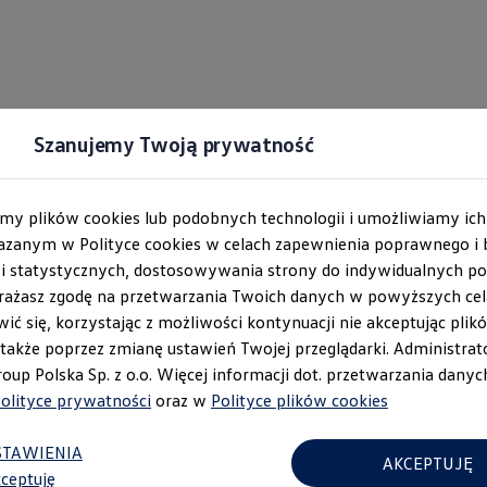
Szanujemy Twoją prywatność
T-Cross
my plików cookies lub podobnych technologii i umożliwiamy ic
Wątarski - Włocławek
anym w Polityce cookies w celach zapewnienia poprawnego i 
h i statystycznych, dostosowywania strony do indywidualnych 
2026
Wers
rażasz zgodę na przetwarzania Twoich danych w powyższych celac
ić się, korzystając z możliwości kontynuacji nie akceptując plik
Szary "Ascot"
 także poprzez zmianę ustawień Twojej przeglądarki. Administr
up Polska Sp. z o.o. Więcej informacji dot. przetwarzania dany
olityce prywatności
oraz w
Polityce plików cookies
Silnik i napęd
1.0 TSI 
STAWIENIA
AKCEPTUJĘ
przednia oś
Spra
kceptuję