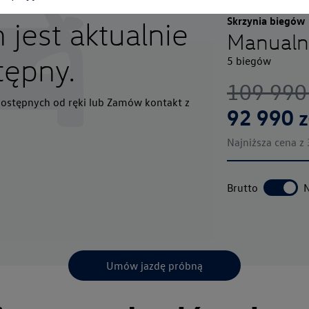
Skrzynia biegów
jest aktualnie
Manualn
tępny.
5 biegów
109 990
ostępnych od ręki lub Zamów kontakt z
92 990
z
Najniższa cena z
Brutto
N
Umów jazdę próbną