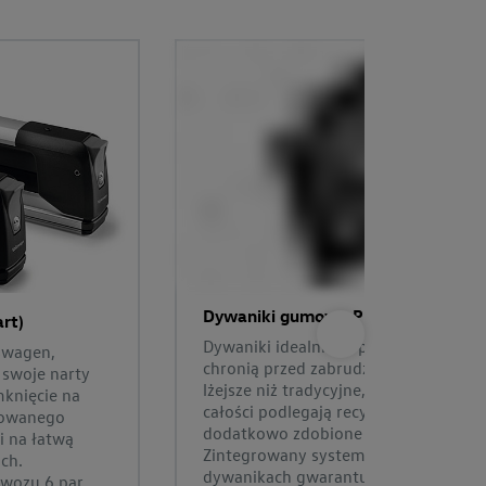
Dywaniki gumowe Premium, przedni
rt)
Dywaniki idealnie dopasowane do wn
swagen,
chronią przed zabrudzeniem i wilgoci
 swoje narty
lżejsze niż tradycyjne, nie wydzielają
knięcie na
całości podlegają recyklingowi. Przed
towanego
dodatkowo zdobione wytłoczeniem „T
i na łatwą
Zintegrowany system mocowania w p
ch.
dywanikach gwarantuje ich stabilność.
wozu 6 par