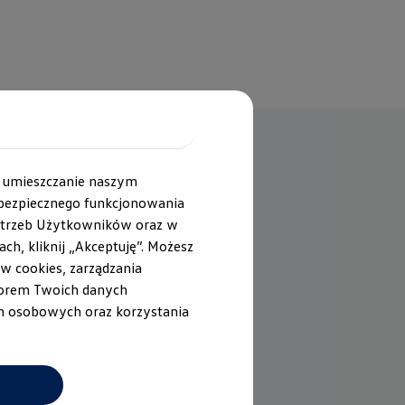
h umieszczanie naszym
bezpiecznego funkcjonowania
potrzeb Użytkowników oraz w
ja Life Plus
5 drzwi
5 miejsc
h, kliknij „Akceptuję”. Możesz
ów cookies, zarządzania
Benzyna
atorem Twoich danych
ch osobowych oraz korzystania
95 KM
wdź dane WLTP