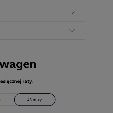
kswagen
esięcznej raty
.
y
48 m-cy