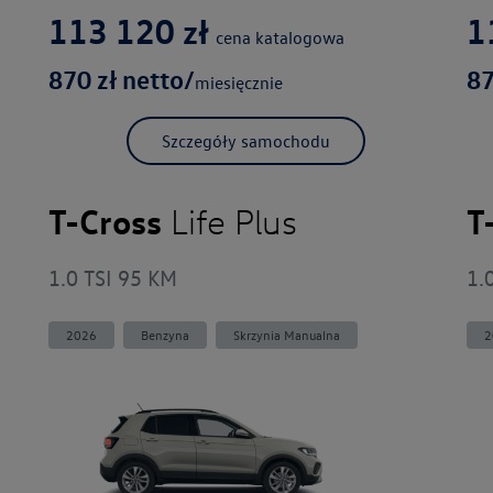
113 120
zł
1
cena katalogowa
870
zł netto/
8
miesięcznie
Szczegóły samochodu
T-Cross
T
Life Plus
1.0 TSI 95 KM
1.
2026
Benzyna
Skrzynia Manualna
2