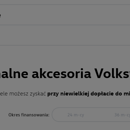
e
alne akcesoria Vol
przy niewielkiej dopłacie do mi
iele możesz zyskać
Okres finansowania:
24 m-cy
36 m-c