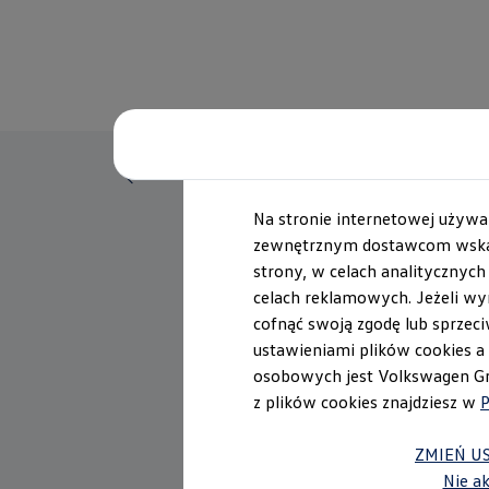
Powrót do listy
Na stronie internetowej używa
zewnętrznym dostawcom wskaz
strony, w celach analitycznyc
celach reklamowych. Jeżeli wy
cofnąć swoją zgodę lub sprzeciw
ustawieniami plików cookies a
osobowych jest Volkswagen Gro
z plików cookies znajdziesz w
P
ZMIEŃ U
Nie a