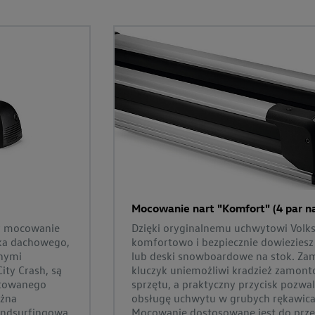
Mocowanie nart "Komfort" (4 par na
cy mocowanie
Dzięki oryginalnemu uchwytowi Volk
ika dachowego,
komfortowo i bezpiecznie dowieziesz
znymi
lub deski snowboardowe na stok. Zam
ty Crash, są
kluczyk uniemożliwi kradzież zamon
łtowanego
sprzętu, a praktyczny przycisk pozwal
ożna
obsługę uchwytu w grubych rękawica
indsurfingową,
Mocowanie dostosowane jest do prze