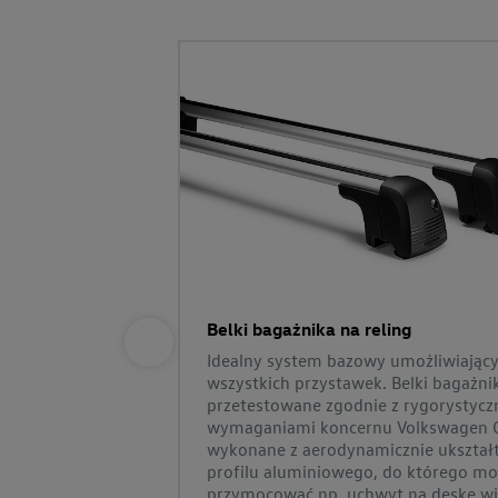
Belki bagażnika na reling
Idealny system bazowy umożliwiają
wszystkich przystawek. Belki bagażn
przetestowane zgodnie z rygorystyc
wymaganiami koncernu Volkswagen Ci
wykonane z aerodynamicznie ukszta
profilu aluminiowego, do którego m
przymocować np. uchwyt na deskę w