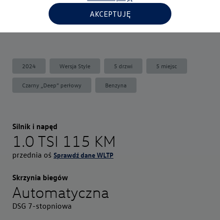
cookies znajdziesz w
Polityce prywatności
oraz w
Polityce
AKCEPTUJĘ
plików cookies
Ilustracja poglądowa
2024
Wersja Style
5 drzwi
5 miejsc
Czarny „Deep” perłowy
Benzyna
Silnik i napęd
1.0 TSI 115 KM
przednia oś
Sprawdź dane WLTP
Skrzynia biegów
Automatyczna
DSG 7-stopniowa