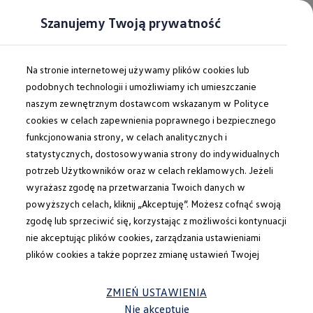
Szanujemy Twoją prywatność
Na stronie internetowej używamy plików cookies lub
podobnych technologii i umożliwiamy ich umieszczanie
naszym zewnętrznym dostawcom wskazanym w Polityce
Powrót do listy
cookies w celach zapewnienia poprawnego i bezpiecznego
Nowy T-Cross
funkcjonowania strony, w celach analitycznych i
statystycznych, dostosowywania strony do indywidualnych
Porsche - Sosnowiec
potrzeb Użytkowników oraz w celach reklamowych. Jeżeli
wyrażasz zgodę na przetwarzania Twoich danych w
powyższych celach, kliknij „Akceptuję”. Możesz cofnąć swoją
zgodę lub sprzeciwić się, korzystając z możliwości kontynuacji
nie akceptując plików cookies, zarządzania ustawieniami
plików cookies a także poprzez zmianę ustawień Twojej
przeglądarki. Administratorem Twoich danych osobowych
jest Volkswagen Group Polska Sp. z o.o. Więcej informacji dot.
ZMIEŃ USTAWIENIA
przetwarzania danych osobowych oraz korzystania z plików
Nie akceptuję