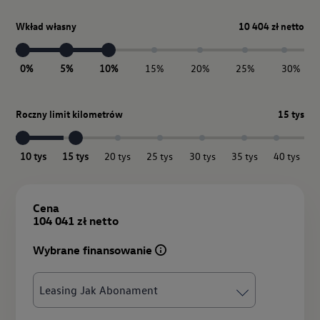
Wkład własny
10 404 zł netto
0%
5%
10%
15%
20%
25%
30%
Roczny limit kilometrów
15 tys
10 tys
15 tys
20 tys
25 tys
30 tys
35 tys
40 tys
Cena
104 041
zł
netto
Wybrane finansowanie
Leasing Jak Abonament