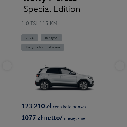
Special Edition
1.5 eT
1.0 TSI 115 KM
2026
Skrzyn
2024
Benzyna
Skrzynia Automatyczna
172 
123 210
zł
1253
cena katalogowa
1077
zł netto/
miesięcznie