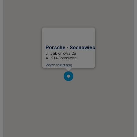
Porsche - Sosnowiec
ul. Jabłoniowa 2a
41-214
Sosnowiec
Wyznacz trasę