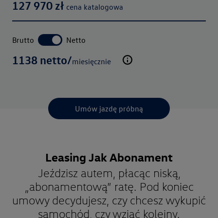
127 970
zł
cena katalogowa
Brutto
Netto
1138
netto
/
miesięcznie
Umów jazdę próbną
Leasing Jak Abonament
Jeździsz autem, płacąc niską,
„abonamentową” ratę. Pod koniec
umowy decydujesz, czy chcesz wykupić
samochód, czy wziąć kolejny.