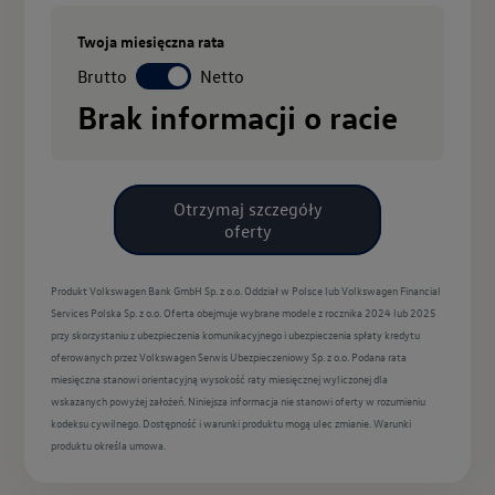
Twoja miesięczna rata
Brutto
Netto
Brak informacji o racie
Otrzymaj szczegóły
oferty
Produkt Volkswagen Bank GmbH Sp. z o.o. Oddział w Polsce lub Volkswagen Financial
Services Polska Sp. z o.o. Oferta obejmuje wybrane modele z rocznika 2024 lub 2025
przy skorzystaniu z ubezpieczenia komunikacyjnego i ubezpieczenia spłaty kredytu
oferowanych przez Volkswagen Serwis Ubezpieczeniowy Sp. z o.o. Podana rata
miesięczna stanowi orientacyjną wysokość raty miesięcznej wyliczonej dla
wskazanych powyżej założeń. Niniejsza informacja nie stanowi oferty w rozumieniu
kodeksu cywilnego. Dostępność i warunki produktu mogą ulec zmianie. Warunki
produktu określa umowa.